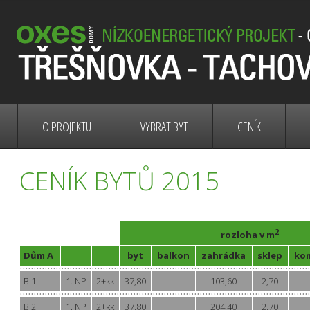
Byty Třešňová Tachov - Sidliště západ - nízkoenergetický projekt
O PROJEKTU
VYBRAT BYT
CENÍK
CENÍK BYTŮ 2015
2
rozloha v m
Dům A
byt
balkon
zahrádka
sklep
ko
B.1
1. NP
2+kk
37,80
103,60
2,70
B.2
1. NP
2+kk
37,80
204,40
2,70