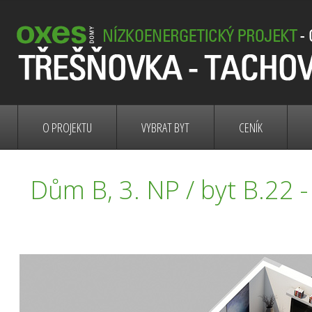
Byty Třešňová Tachov - Sidliště západ - nízkoenergetický projekt
O PROJEKTU
VYBRAT BYT
CENÍK
Dům B, 3. NP / byt B.22 -